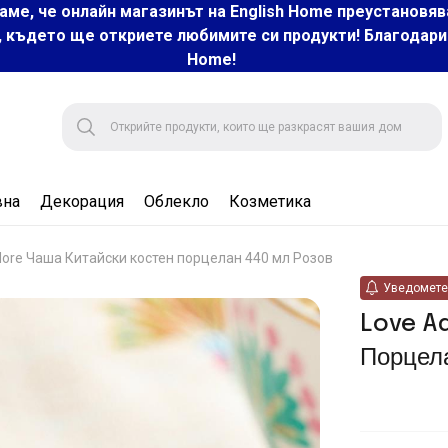
аме, че онлайн магазинът на English Home преустановяв
, където ще откриете любимите си продукти! Благодарим 
Home!
вна
Декорация
Облекло
Козметика
dore Чаша Китайски костен порцелан 440 мл Розов
Уведомете 
Love Ad
Порцел