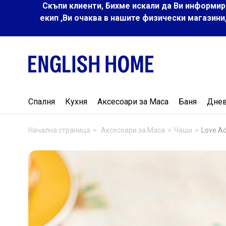
Скъпи клиенти, Бихме искали да Ви информир
екип ,Ви очаква в нашите физически магазини
Спалня
Кухня
Аксесоари за Маса
Баня
Дне
Начална страница
Аксесоари за Маса
Чаши
Love A