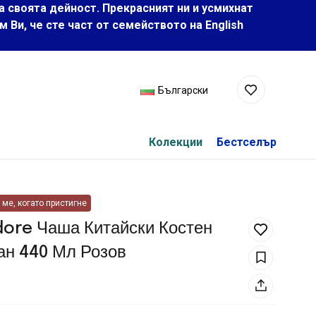
а своята дейност. Прекрасният ни и усмихнат
Ви, че сте част от семейството на Еnglish
Български
Колекции
Бестселър
ме, когато пристигне
ore Чаша Китайски Костен
ан 440 Мл Розов