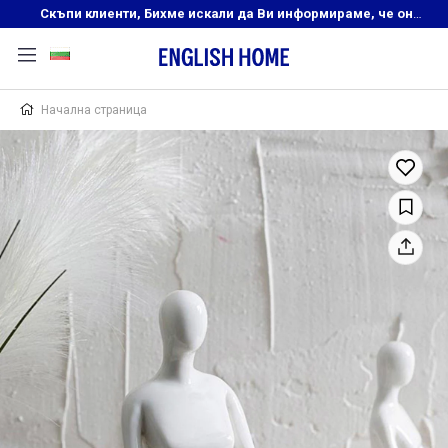
Скъпи клиенти, Бихме искали да Ви информираме, че онлайн магазинът на English Home преустановява своята дейност. Прекрасният ни и усмихнат екип ,Ви очаква в нашите физически магазини, където ще откриете любимите си продукти! Благодарим Ви, че сте част от семейството на Еnglish Home!
Начална страница