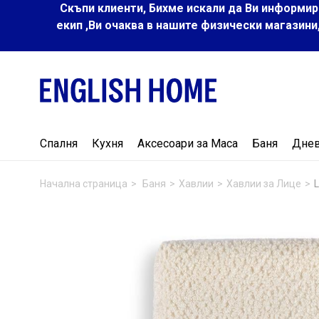
Скъпи клиенти, Бихме искали да Ви информир
екип ,Ви очаква в нашите физически магазини
Спалня
Кухня
Аксесоари за Маса
Баня
Дне
Начална страница
Баня
Хавлии
Хавлии за Лице