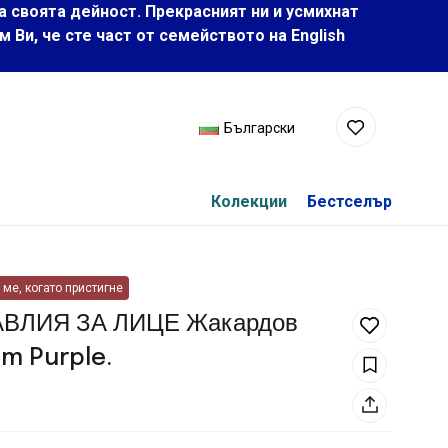
а своята дейност. Прекрасният ни и усмихнат
Ви, че сте част от семейството на Еnglish
Български
Колекции
Бестселър
ме, когато пристигне
АВЛИЯ ЗА ЛИЦЕ Жакардов
m Purple.