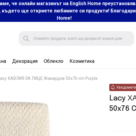
аме, че онлайн магазинът на English Home преустановяв
, където ще откриете любимите си продукти! Благодарим 
Home!
вна
Декорация
Облекло
Козметика
Lacy ХАВЛИЯ ЗА ЛИЦЕ Жакардов 50x76 cm Purple.
Уведомете 
Lacy Х
50x76 C