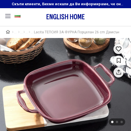
Скъпи клиенти, Бихме искали да Ви информираме, че онлайн магазинът на English Home преустановява своята дейност. Прекрасният ни и усмихнат екип ,Ви очаква в нашите физически магазини, където ще откриете любимите си продукти! Благодарим Ви, че сте част от семейството на Еnglish Home!
Lacita ТЕПСИЯ ЗА ФУРНА Порцелан 26 cm Дамсън