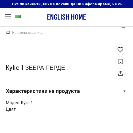
Скъпи клиенти, Бихме искали да Ви информираме, че онлайн магазинът на English Home преустановява своята дейност. Прекрасният ни и усмихнат екип ,Ви очаква в нашите физически магазини, където ще откриете любимите си продукти! Благодарим Ви, че сте част от семейството на Еnglish Home!
Начална страница
Kylıe 1 ЗЕБРА ПЕРДЕ .
Характеристики на продукта
Модел: Kylıe 1
Цвят: .