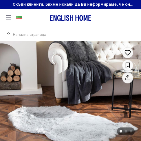
Скъпи клиенти, Бихме искали да Ви информираме, че онлайн магазинът на English Home преустановява своята дейност. Прекрасният ни и усмихнат екип ,Ви очаква в нашите физически магазини, където ще откриете любимите си продукти! Благодарим Ви, че сте част от семейството на Еnglish Home!
Начална страница