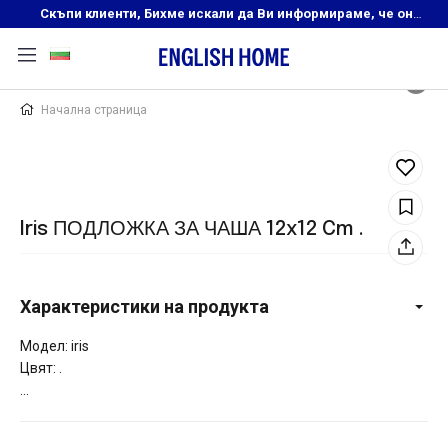
Скъпи клиенти, Бихме искали да Ви информираме, че онлайн магазинът на English Home преустановява своята дейност. Прекрасният ни и усмихнат екип ,Ви очаква в нашите физически магазини, където ще откриете любимите си продукти! Благодарим Ви, че сте част от семейството на Еnglish Home!
Начална страница
Iris ПОДЛОЖКА ЗА ЧАША 12x12 Cm .
Характеристики на продукта
Модел: iris
Цвят: .