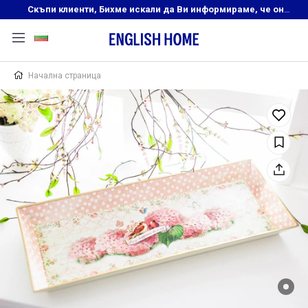
Скъпи клиенти, Бихме искали да Ви информираме, че онлайн магазинът на English Home преустановява своята дейност. Прекрасният ни и усмихнат екип ,Ви очаква в нашите физически магазини, където ще откриете любимите си продукти! Благодарим Ви, че сте част от семейството на Еnglish Home!
Начална страница