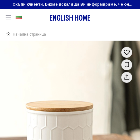
Скъпи клиенти, Бихме искали да Ви информираме, че онлайн магазинът на English Home преустановява своята дейност. Прекрасният ни и усмихнат екип ,Ви очаква в нашите физически магазини, където ще откриете любимите си продукти! Благодарим Ви, че сте част от семейството на Еnglish Home!
Начална страница