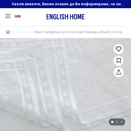
Скъпи клиенти, Бихме искали да Ви информираме, че онлайн магазинът на English Home преустановява своята дейност. Прекрасният ни и усмихнат екип ,Ви очаква в нашите физически магазини, където ще откриете любимите си продукти! Благодарим Ви, че сте част от семейството на Еnglish Home!
Heart Салфетка за Гости 4 Set Плетиво 40x40 cm Cream.