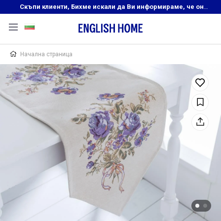
Скъпи клиенти, Бихме искали да Ви информираме, че онлайн магазинът на English Home преустановява своята дейност. Прекрасният ни и усмихнат екип ,Ви очаква в нашите физически магазини, където ще откриете любимите си продукти! Благодарим Ви, че сте част от семейството на Еnglish Home!
Начална страница