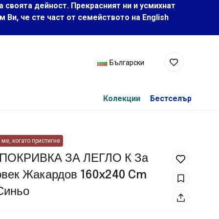
а своята дейност. Прекрасният ни и усмихнат
Ви, че сте част от семейството на Еnglish
Български
Колекции
Бестселър
ме, когато пристигне
 ПОКРИВКА ЗА ЛЕГЛО К За
овек Жакардов 160x240 Cm
Синьо