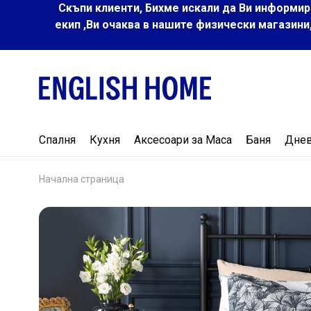
Скъпи клиенти, Бихме искали да Ви информир
екип ,Ви очаква в нашите физически магазини
Спалня
Кухня
Аксесоари за Маса
Баня
Дне
Начална страница