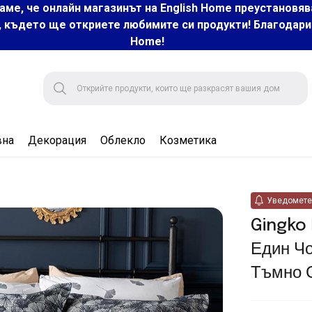
аме, че онлайн магазинът на English Home преустановяв
, където ще откриете любимите си продукти! Благодарим 
Home!
вна
Декорация
Облекло
Козметика
Уведомете 
Gingko
Един Ч
Тъмно 