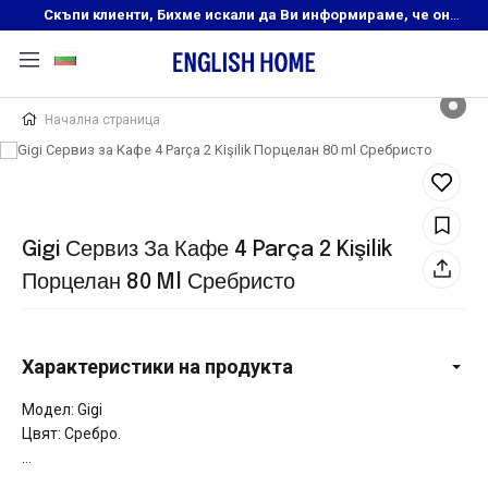
Скъпи клиенти, Бихме искали да Ви информираме, че онлайн магазинът на English Home преустановява своята дейност. Прекрасният ни и усмихнат екип ,Ви очаква в нашите физически магазини, където ще откриете любимите си продукти! Благодарим Ви, че сте част от семейството на Еnglish Home!
Начална страница
Gigi Сервиз За Кафе 4 Parça 2 Kişilik
Порцелан 80 Ml Сребристо
Характеристики на продукта
Модел: Gigi
Цвят: Сребро.