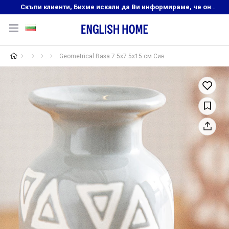
Скъпи клиенти, Бихме искали да Ви информираме, че онлайн магазинът на English Home преустановява своята дейност. Прекрасният ни и усмихнат екип ,Ви очаква в нашите физически магазини, където ще откриете любимите си продукти! Благодарим Ви, че сте част от семейството на Еnglish Home!
Geometrical Ваза 7.5x7.5x15 см Сив