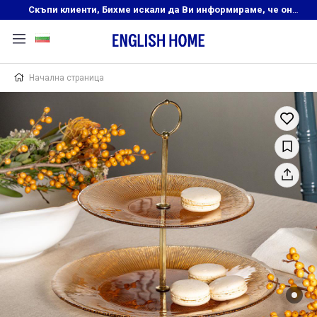
Скъпи клиенти, Бихме искали да Ви информираме, че онлайн магазинът на English Home преустановява своята дейност. Прекрасният ни и усмихнат екип ,Ви очаква в нашите физически магазини, където ще откриете любимите си продукти! Благодарим Ви, че сте част от семейството на Еnglish Home!
Начална страница