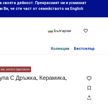
а своята дейност. Прекрасният ни и усмихнат
Ви, че сте част от семейството на Еnglish
Български
Колекции
Бестселър
ме, когато пристигне
упа С Дръжка, Керамика,