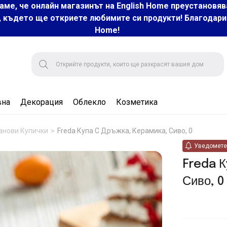
аме, че онлайн магазинът на English Home преустановяв
, където ще откриете любимите си продукти! Благодарим 
Home!
вна
Декорация
Облекло
Козметика
анови Купички
Freda Купа С Дръжка, Керамика, Сиво, 0
Уведомете 
Freda К
Сиво, 0