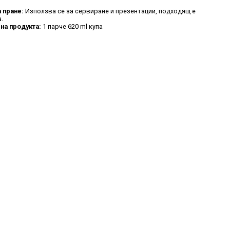
а пране:
Използва се за сервиране и презентации, подходящ е
.
на продукта:
1 парче 620 ml купа