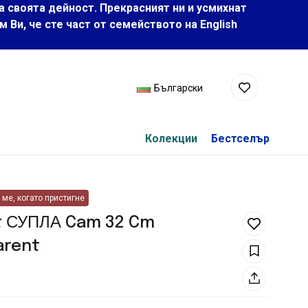
а своята дейност. Прекрасният ни и усмихнат
Ви, че сте част от семейството на Еnglish
Български
Колекции
Бестселър
ме, когато пристигне
rt СУПЛА Cam 32 Cm
arent