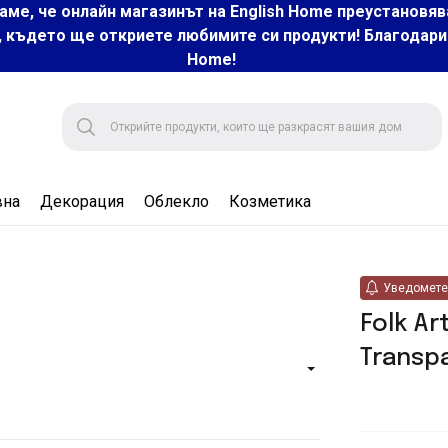
аме, че онлайн магазинът на English Home преустановяв
, където ще откриете любимите си продукти! Благодарим 
Home!
вна
Декорация
Облекло
Козметика
Уведомете 
Folk A
Transp