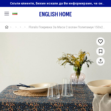
Скъпи клиенти, Бихме искали да Ви информираме, че онлайн магазинът на English Home преустановява своята дейност. Прекрасният ни и усмихнат екип ,Ви очаква в нашите физически магазини, където ще откриете любимите си продукти! Благодарим Ви, че сте част от семейството на Еnglish Home!
Florals Покривка За Маса С волан Полипамук 150x220 см Морскосин