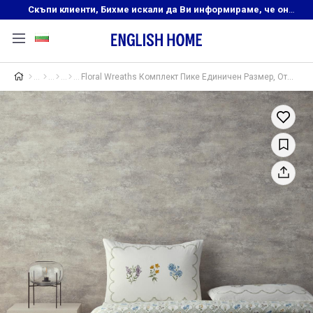
Скъпи клиенти, Бихме искали да Ви информираме, че онлайн магазинът на English Home преустановява своята дейност. Прекрасният ни и усмихнат екип ,Ви очаква в нашите физически магазини, където ще откриете любимите си продукти! Благодарим Ви, че сте част от семейството на Еnglish Home!
Floral Wreaths Комплект Пике Единичен Размер, Отпечатан, Зелено, 150 X 220 Cm