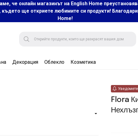
аме, че онлайн магазинът на English Home преустановяв
, където ще откриете любимите си продукти! Благодарим 
Home!
вна
Декорация
Облекло
Козметика
Уведомете 
Flora К
Нехлъз