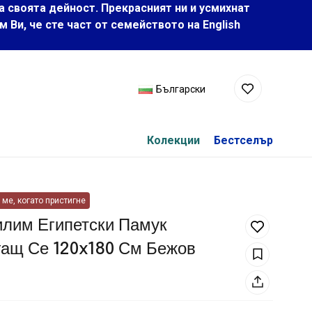
а своята дейност. Прекрасният ни и усмихнат
Ви, че сте част от семейството на Еnglish
Български
Колекции
Бестселър
ме, когато пристигне
илим Египетски Памук
гащ Се 120x180 См Бежов