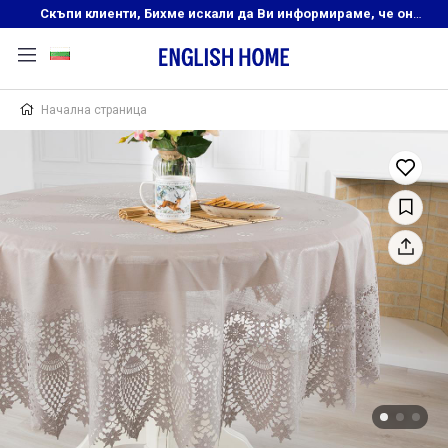
Скъпи клиенти, Бихме искали да Ви информираме, че онлайн магазинът на English Home преустановява своята дейност. Прекрасният ни и усмихнат екип ,Ви очаква в нашите физически магазини, където ще откриете любимите си продукти! Благодарим Ви, че сте част от семейството на Еnglish Home!
Начална страница