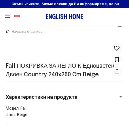
Скъпи клиенти, Бихме искали да Ви информираме, че онлайн магазинът на English Home преустановява своята дейност. Прекрасният ни и усмихнат екип ,Ви очаква в нашите физически магазини, където ще откриете любимите си продукти! Благодарим Ви, че сте част от семейството на Еnglish Home!
Начална страница
Fall ПОКРИВКА ЗА ЛЕГЛО К Едноцветен
Двоен Country 240x260 Cm Beige
Характеристики на продукта
Модел: Fall
Цвят: Beige