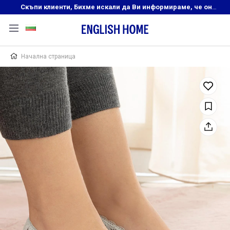
Скъпи клиенти, Бихме искали да Ви информираме, че онлайн магазинът на English Home преустановява своята дейност. Прекрасният ни и усмихнат екип ,Ви очаква в нашите физически магазини, където ще откриете любимите си продукти! Благодарим Ви, че сте част от семейството на Еnglish Home!
Начална страница