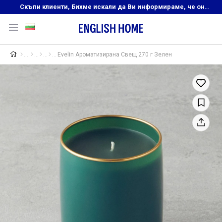
Скъпи клиенти, Бихме искали да Ви информираме, че онлайн магазинът на English Home преустановява своята дейност. Прекрасният ни и усмихнат екип ,Ви очаква в нашите физически магазини, където ще откриете любимите си продукти! Благодарим Ви, че сте част от семейството на Еnglish Home!
Evelin Ароматизирана Свещ 270 г Зелен