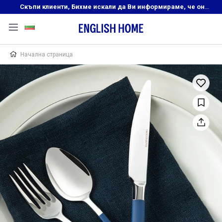
Скъпи клиенти, Бихме искали да Ви информираме, че онлайн магазинът на English Home преустановява своята дейност. Прекрасният ни и усмихнат екип ,Ви очаква в нашите физически магазини, където ще откриете любимите си продукти! Благодарим Ви, че сте част от семейството на Еnglish Home!
Начална страница