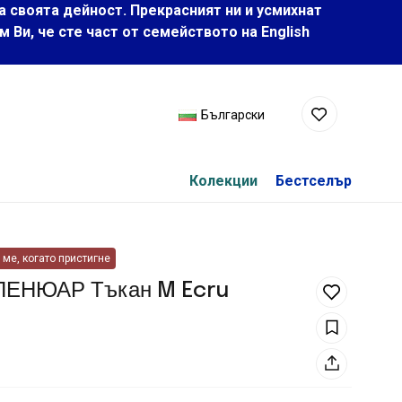
а своята дейност. Прекрасният ни и усмихнат
Ви, че сте част от семейството на Еnglish
Български
Колекции
Бестселър
ме, когато пристигне
 ПЕНЮАР Тъкан M Ecru