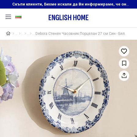
Скъпи клиенти, Бихме искали да Ви информираме, че онлайн магазинът на English Home преустановява своята дейност. Прекрасният ни и усмихнат екип ,Ви очаква в нашите физически магазини, където ще откриете любимите си продукти! Благодарим Ви, че сте част от семейството на Еnglish Home!
Debora Стенен Часовник Порцелан 27 см Син - Бял.