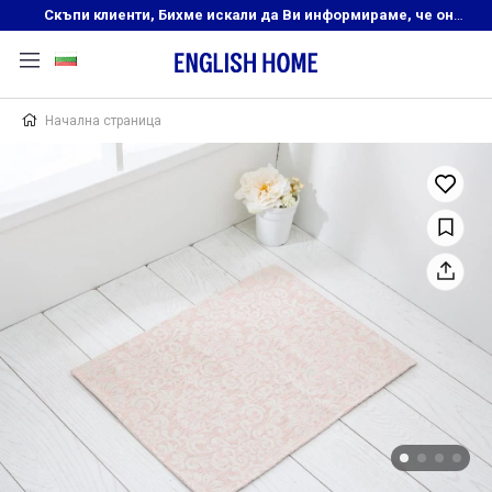
Скъпи клиенти, Бихме искали да Ви информираме, че онлайн магазинът на English Home преустановява своята дейност. Прекрасният ни и усмихнат екип ,Ви очаква в нашите физически магазини, където ще откриете любимите си продукти! Благодарим Ви, че сте част от семейството на Еnglish Home!
Начална страница