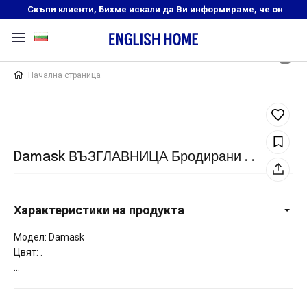
Скъпи клиенти, Бихме искали да Ви информираме, че онлайн магазинът на English Home преустановява своята дейност. Прекрасният ни и усмихнат екип ,Ви очаква в нашите физически магазини, където ще откриете любимите си продукти! Благодарим Ви, че сте част от семейството на Еnglish Home!
Начална страница
Damask ВЪЗГЛАВНИЦА Бродирани . .
Характеристики на продукта
Модел: Damask
Цвят: .