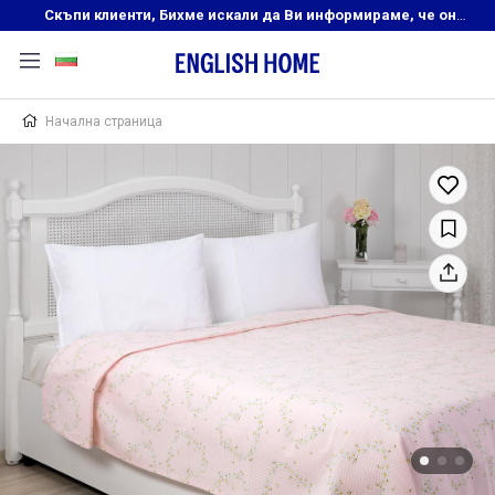
Скъпи клиенти, Бихме искали да Ви информираме, че онлайн магазинът на English Home преустановява своята дейност. Прекрасният ни и усмихнат екип ,Ви очаква в нашите физически магазини, където ще откриете любимите си продукти! Благодарим Ви, че сте част от семейството на Еnglish Home!
Начална страница