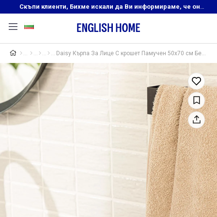
Скъпи клиенти, Бихме искали да Ви информираме, че онлайн магазинът на English Home преустановява своята дейност. Прекрасният ни и усмихнат екип ,Ви очаква в нашите физически магазини, където ще откриете любимите си продукти! Благодарим Ви, че сте част от семейството на Еnglish Home!
Daisy Кърпа За Лице С крошет Памучен 50x70 см Бежов - Керемиден