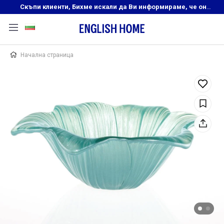
Скъпи клиенти, Бихме искали да Ви информираме, че онлайн магазинът на English Home преустановява своята дейност. Прекрасният ни и усмихнат екип ,Ви очаква в нашите физически магазини, където ще откриете любимите си продукти! Благодарим Ви, че сте част от семейството на Еnglish Home!
Начална страница