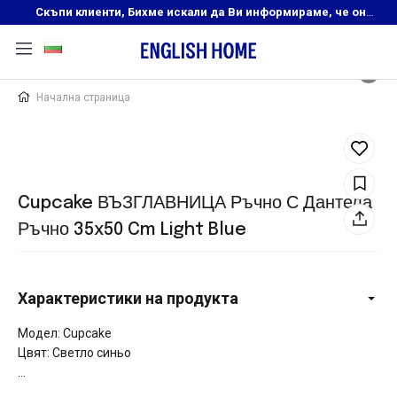
Скъпи клиенти, Бихме искали да Ви информираме, че онлайн магазинът на English Home преустановява своята дейност. Прекрасният ни и усмихнат екип ,Ви очаква в нашите физически магазини, където ще откриете любимите си продукти! Благодарим Ви, че сте част от семейството на Еnglish Home!
Начална страница
Cupcake ВЪЗГЛАВНИЦА Ръчно С Дантела
Ръчно 35x50 Cm Light Blue
Характеристики на продукта
Модел: Cupcake
Цвят: Светло синьо