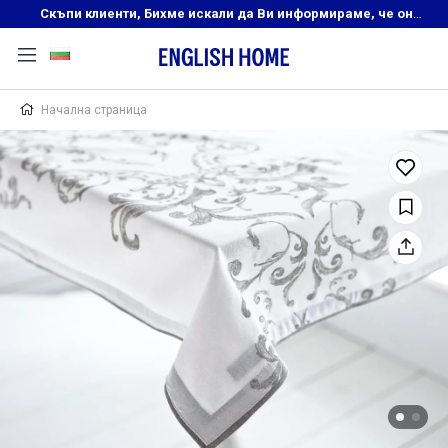
Скъпи клиенти, Бихме искали да Ви информираме, че онлайн магазинът на English Home преустановява своята дейност. Прекрасният ни и усмихнат екип ,Ви очаква в нашите физически магазини, където ще откриете любимите си продукти! Благодарим Ви, че сте част от семейството на Еnglish Home!
Начална страница