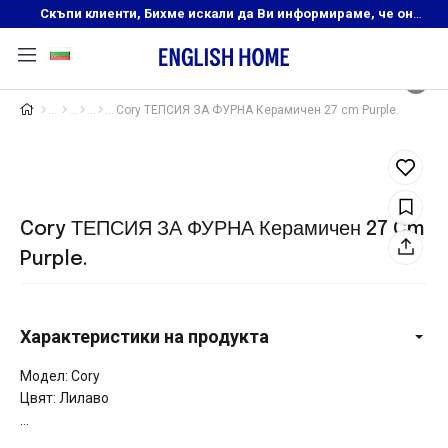
Скъпи клиенти, Бихме искали да Ви информираме, че онлайн магазинът на English Home преустановява своята дейност. Прекрасният ни и усмихнат екип ,Ви очаква в нашите физически магазини, където ще откриете любимите си продукти! Благодарим Ви, че сте част от семейството на Еnglish Home!
Cory ТЕПСИЯ ЗА ФУРНА Керамичен 27 cm Purple.
Cory ТЕПСИЯ ЗА ФУРНА Керамичен 27 Cm
Purple.
Характеристики на продукта
Модел: Cory
Цвят: Лилаво