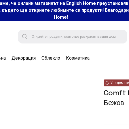
аме, че онлайн магазинът на English Home преустановяв
, където ще откриете любимите си продукти! Благодарим 
Home!
вна
Декорация
Облекло
Козметика
Уведомете 
Comft 
Бежов