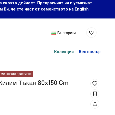
а своята дейност. Прекрасният ни и усмихнат
Ви, че сте част от семейството на Еnglish
Български
Колекции
Бестселър
ме, когато пристигне
Килим Тъкан 80x150 Cm