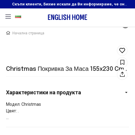
Скъпи клиенти, Бихме искали да Ви информираме, че онлайн магазинът на English Home преустановява своята дейност. Прекрасният ни и усмихнат екип ,Ви очаква в нашите физически магазини, където ще откриете любимите си продукти! Благодарим Ви, че сте част от семейството на Еnglish Home!
Начална страница
Christmas Покривка За Маса 155x230 Cm .
Характеристики на продукта
Модел: Christmas
Цвят: .