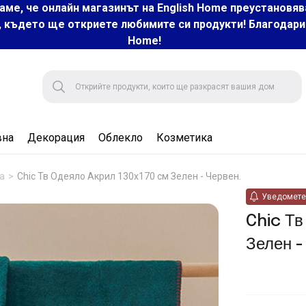
аме, че онлайн магазинът на English Home преустановяв
, където ще откриете любимите си продукти! Благодарим 
Home!
вна
Декорация
Облекло
Козметика
а
Chic Тв Одеяло Акрил 130x170 см Зелен - Червен.
Уведомете 
Chic Тв
Зелен -