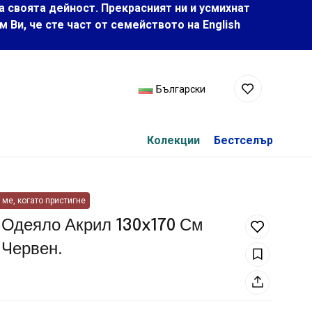
а своята дейност. Прекрасният ни и усмихнат
Ви, че сте част от семейството на Еnglish
Български
Колекции
Бестселър
ме, когато пристигне
 Одеяло Акрил 130x170 См
 Червен.