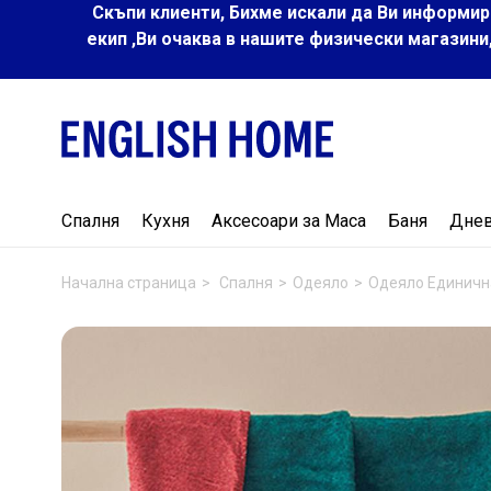
Скъпи клиенти, Бихме искали да Ви информир
екип ,Ви очаква в нашите физически магазини
Спалня
Кухня
Аксесоари за Маса
Баня
Дне
Начална страница
Спалня
Одеяло
Одеяло Единичн