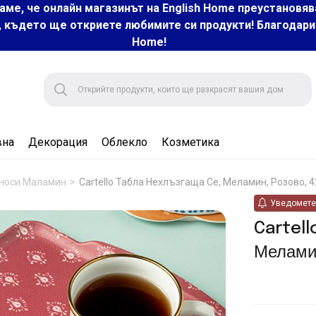
аме, че онлайн магазинът на English Home преустановяв
, където ще откриете любимите си продукти! Благодарим 
Home!
вна
Декорация
Облекло
Козметика
носи Маламин
Cartello Табла Нехлъзгаща Се, Меламин, Розово, 4
Уведомете 
Cartell
Меламин