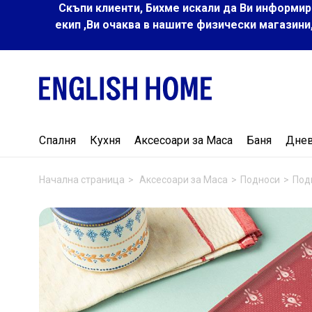
Скъпи клиенти, Бихме искали да Ви информир
екип ,Ви очаква в нашите физически магазини
Спалня
Кухня
Аксесоари за Маса
Баня
Дне
Начална страница
Аксесоари за Маса
Подноси
Под