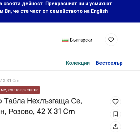
а своята дейност. Прекрасният ни и усмихнат
Ви, че сте част от семейството на Еnglish
Български
Колекции
Бестселър
2 X 31 Cm
ме, когато пристигне
o Табла Нехлъзгаща Се,
, Розово, 42 X 31 Cm