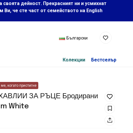
а своята дейност. Прекрасният ни и усмихнат
Ви, че сте част от семейството на Еnglish
Български
Колекции
Бестселър
ме, когато пристигне
 ХАВЛИИ ЗА РЪЦЕ Бродирани
Cm White