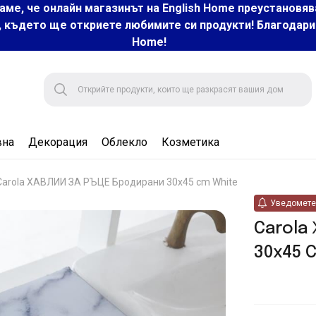
аме, че онлайн магазинът на English Home преустановяв
, където ще откриете любимите си продукти! Благодарим 
Home!
вна
Декорация
Облекло
Козметика
Carola ХАВЛИИ ЗА РЪЦЕ Бродирани 30x45 cm White
Уведомете 
Carola
30x45 