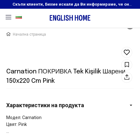
Скъпи клиенти, Бихме искали да Ви информираме, че онлайн магазинът на English Home преустановява своята дейност. Прекрасният ни и усмихнат екип ,Ви очаква в нашите физически магазини, където ще откриете любимите си продукти! Благодарим Ви, че сте част от семейството на Еnglish Home!
Начална страница
Carnation ПОКРИВКА Tek Kişilik Шарени
150x220 Cm Pink
Характеристики на продукта
Модел: Carnation
Цвят: Pink