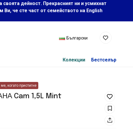
а своята дейност. Прекрасният ни и усмихнат
Ви, че сте част от семейството на Еnglish
Български
Колекции
Бестселър
ме, когато пристигне
АНА Cam 1,5L Mint