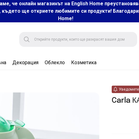
аме, че онлайн магазинът на English Home преустановяв
, където ще откриете любимите си продукти! Благодарим 
Home!
вна
Декорация
Облекло
Козметика
Уведомете 
Carla К