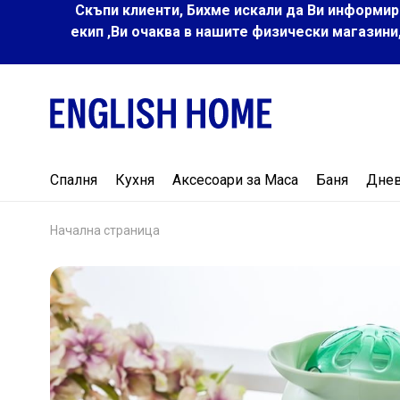
Скъпи клиенти, Бихме искали да Ви информир
екип ,Ви очаква в нашите физически магазини
Спалня
Кухня
Аксесоари за Маса
Баня
Дне
Начална страница