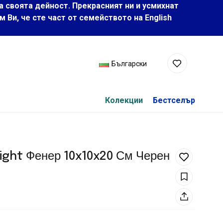
а своята дейност. Прекрасният ни и усмихнат
Ви, че сте част от семейството на Еnglish
Български
Колекции
Бестселър
ight Фенер 10x10x20 См Черен