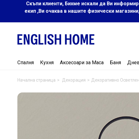
Скъпи клиенти, Бихме искали да Ви информир
екип ,Ви очаква в нашите физически магазини
Спалня
Кухня
Аксесоари за Маса
Баня
Дне
Начална страница
Декорация
Декоративно Осветле