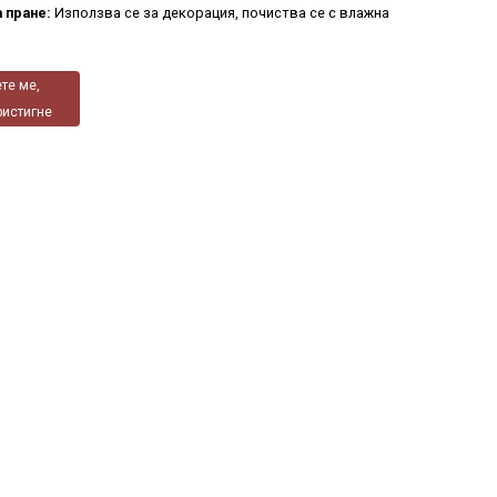
а пране:
Използва се за декорация, почиства се с влажна
те ме,
ристигне