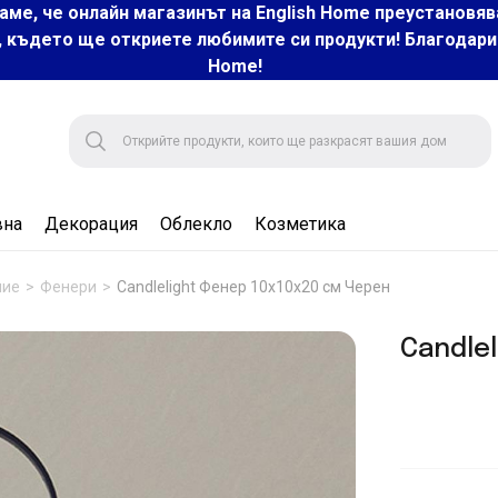
аме, че онлайн магазинът на English Home преустановяв
, където ще откриете любимите си продукти! Благодарим 
Home!
вна
Декорация
Облекло
Козметика
ние
Фенери
Candlelight Фенер 10x10x20 см Черен
Candlel