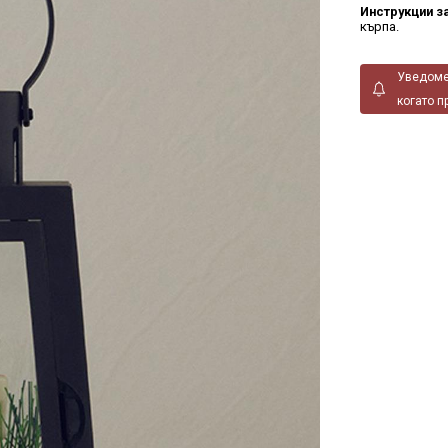
Инструкции з
кърпа.
Уведоме
когато п