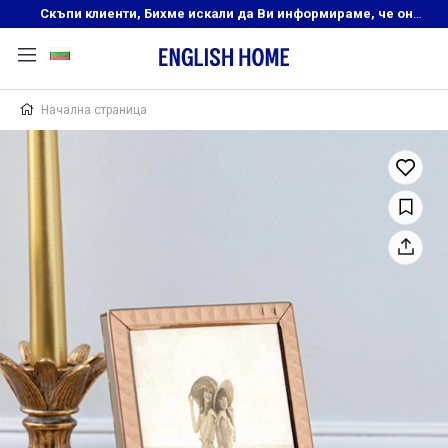
Скъпи клиенти, Бихме искали да Ви информираме, че онлайн магазинът на English Home преустановява своята дейност. Прекрасният ни и усмихнат екип ,Ви очаква в нашите физически магазини, където ще откриете любимите си продукти! Благодарим Ви, че сте част от семейството на Еnglish Home!
Начална страница