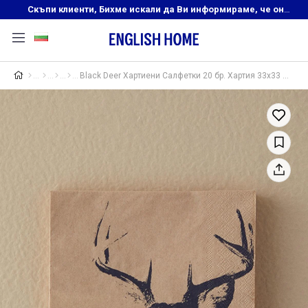
Скъпи клиенти, Бихме искали да Ви информираме, че онлайн магазинът на English Home преустановява своята дейност. Прекрасният ни и усмихнат екип ,Ви очаква в нашите физически магазини, където ще откриете любимите си продукти! Благодарим Ви, че сте част от семейството на Еnglish Home!
Black Deer Хартиени Салфетки 20 бр. Хартия 33x33 см Черен