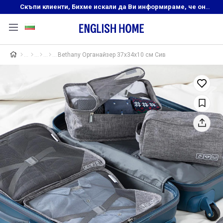
Скъпи клиенти, Бихме искали да Ви информираме, че онлайн магазинът на English Home преустановява своята дейност. Прекрасният ни и усмихнат екип ,Ви очаква в нашите физически магазини, където ще откриете любимите си продукти! Благодарим Ви, че сте част от семейството на Еnglish Home!
Bethany Органайзер 37x34x10 см Сив