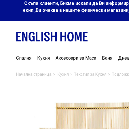
Скъпи клиенти, Бихме искали да Ви информир
екип ,Ви очаква в нашите физически магазини
Спалня
Кухня
Аксесоари за Маса
Баня
Дне
Начална страница
Кухня
Текстил за Кухня
Подложк