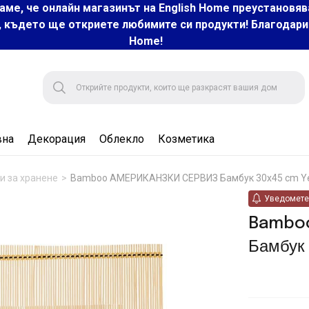
аме, че онлайн магазинът на English Home преустановяв
, където ще откриете любимите си продукти! Благодарим 
Home!
вна
Декорация
Облекло
Козметика
и за хранене
Bamboo АМЕРИКАНЗКИ СЕРВИЗ Бамбук 30x45 cm Ye
Уведомете 
Bambo
Бамбук 