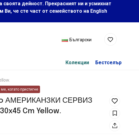
а своята дейност. Прекрасният ни и усмихнат
Ви, че сте част от семейството на Еnglish
Български
Колекции
Бестселър
llow.
ме, когато пристигне
o АМЕРИКАНЗКИ СЕРВИЗ
30x45 Cm Yellow.