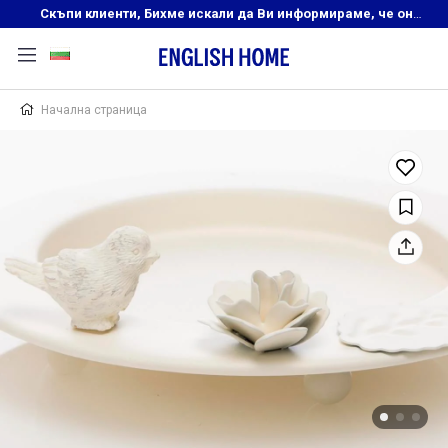
Скъпи клиенти, Бихме искали да Ви информираме, че онлайн магазинът на English Home преустановява своята дейност. Прекрасният ни и усмихнат екип ,Ви очаква в нашите физически магазини, където ще откриете любимите си продукти! Благодарим Ви, че сте част от семейството на Еnglish Home!
Начална страница