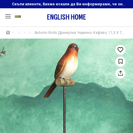
Скъпи клиенти, Бихме искали да Ви информираме, че онлайн магазинът на English Home преустановява своята дейност. Прекрасният ни и усмихнат екип ,Ви очаква в нашите физически магазини, където ще откриете любимите си продукти! Благодарим Ви, че сте част от семейството на Еnglish Home!
Autumn Birds Дрънкулка Червено- Кафяво, 11,5 X 7,3 X 34,5 Cm