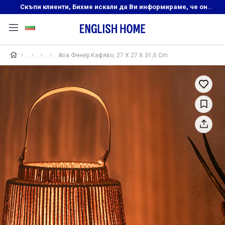
Скъпи клиенти, Бихме искали да Ви информираме, че онлайн магазинът на English Home преустановява своята дейност. Прекрасният ни и усмихнат екип ,Ви очаква в нашите физически магазини, където ще откриете любимите си продукти! Благодарим Ви, че сте част от семейството на Еnglish Home!
Aria Фенер Кафяво, 27 X 27 X 31,6 Cm